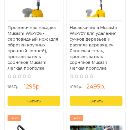
Прополочная насадка
Насадка-пила Musashi
Musashi WE-706 -
WE-707 для удаления
серповидный нож (для
сучков деревьев и
обрезки крупных
распила деревяшек,
прочный корней),
Японская сталь,
пропалыватель
пропалыватель
сорняков Musashi
сорняков Musashi
Легкая прополка
Легкая прополка
1295р.
2495р.
1887р.
4194р.
Купить
Купить
-48%
-48%