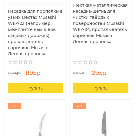
Жёсткая металлическая
Насадка для прополки в
насадка-щётка для
узких местах Musashi
чистки твёрдых
WE-703 (например,
поверхностей Musashi
межплиточных швов
WE-704, пропалыватель
садовых дорожек),
сорняков Musashi
пропалыватель
Легкая прополка
сорняков Musashi
Легкая прополка
1195р.
1295р.
1694р.
1887р.
Купить
Купить
-31%
-41%