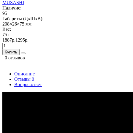
MUSASHI
Наличие:
95
Габариты (ДхШхВ):
208×26×75 мм
Вес:
75 г
1887р.
1295р.
Купить
0 отзывов
Описание
Отзывы
0
Вопрос-ответ